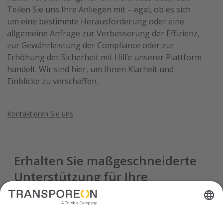
Teilen Sie uns Ihre Anliegen mit – egal, ob es sich
um eine bestimmte Herausforderung oder eine
allgemeine Anfrage zur Verbesserung der Effizienz,
zur Gewährleistung der Compliance oder zur
Erhöhung der Sicherheit mit Hilfe unserer Plattform
handelt. Wir sind hier, um Ihnen Klarheit und
Einblicke zu verschaffen.
Kontaktieren Sie uns
Erhalten Sie maßgeschneiderte
Unterstützung für Ihre
Chemielogistik.
Füllen Sie das untenstehende Formular aus, und