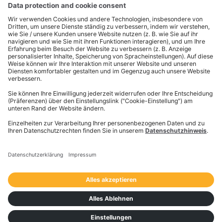
unser engagiertes Team wird sich mit Ihnen in
Verbindung setzen, um Ihre Anforderungen zu
besprechen.
Bei technischen Problemen oder Fragen besuchen
Sie bitte unser
Help Center
.
Vorname
*
Nachname
*
Business E-Mail Adresse
*
Stellenbezeichnung
*