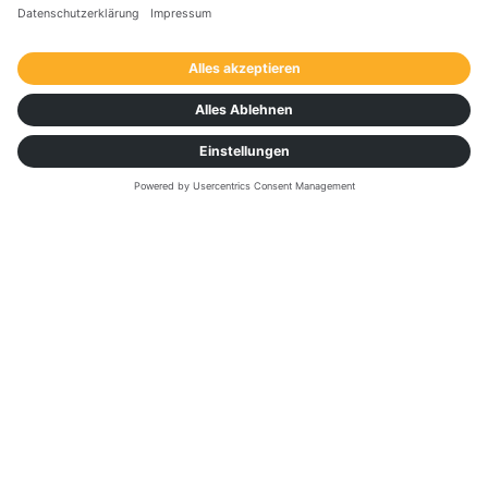
Logistik 2026: Strategie & Vision
Meistern Sie den Wandel vom Krisenmanagement
hin zu autonomen Systemen. Gemeinsam mit
Thomas Kistner und Branchenführern präsentieren
wir:
KI & strategische Resilienz
Insights von Kühne, Mercer & Co.
Fokus auf operative Exzellenz
Die Roadmap für die Zukunft der Logistik.