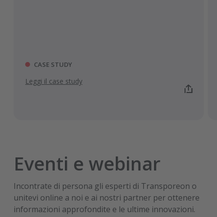
CASE STUDY
Leggi il case study
Eventi e webinar
ALTRI CASI STUDIO
Incontrate di persona gli esperti di Transporeon o
unitevi online a noi e ai nostri partner per ottenere
informazioni approfondite e le ultime innovazioni.