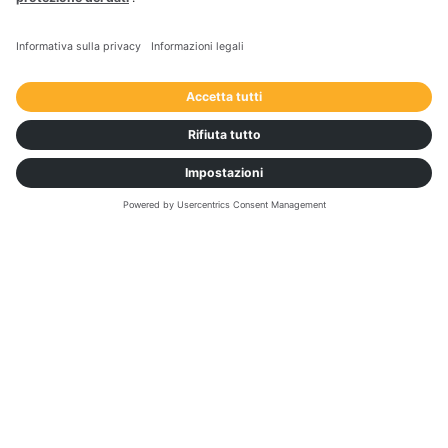
Transportation Pulse Report 2026
L'intelligenza artificiale sta rivoluzionando il mondo
degli affari. Come stanno reagendo oggi i leader nel
settore della logistica? Basato su oltre 200 risposte
fornite da dirigenti della catena di
approvvigionamento e della logistica negli Stati Uniti
e in Europa, il nostro ultimo Pulse Report è la vostra
guida essenziale per:
Affrontare il cambiamento
Lo stato dell'adozione dell'intelligenza
artificiale
I passi necessari per il successo