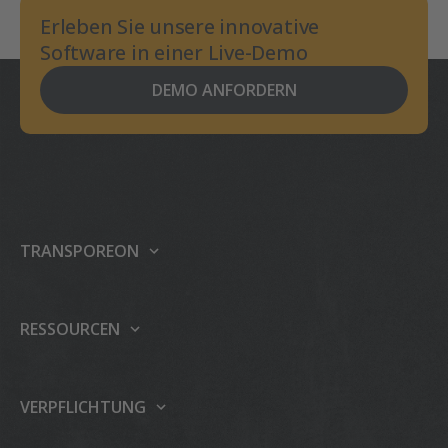
Erleben Sie unsere innovative
Software in einer Live-Demo
DEMO ANFORDERN
TRANSPOREON
Über uns
Unsere Platform
RESSOURCEN
Produkte
Support
Veranstaltungen
TIAP
VERPFLICHTUNG
Presse
Case Studies
Nachhaltigkeit