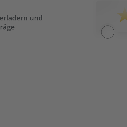
Verladern und
träge