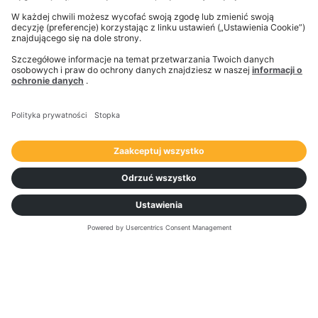
W sprawach technicznych i zapytaniach prosimy o
odwiedzenie naszego
Centrum Pomocy
.
Imię
*
Nazwisko
*
Służbowy adres e-mail
*
Stanowisko
*
Kraj
*
Numer telefonu
*