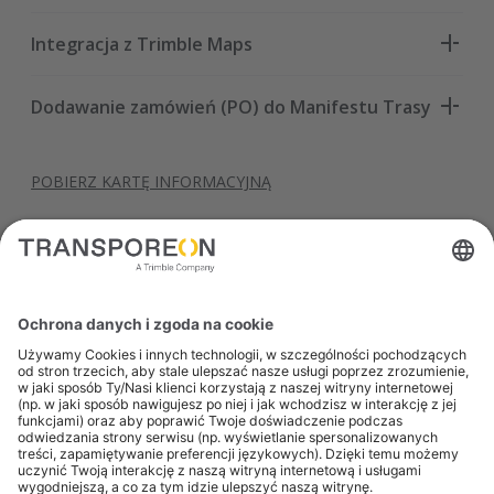
Integracja z Trimble Maps
Dodawanie zamówień (PO) do Manifestu Trasy
POBIERZ KARTĘ INFORMACYJNĄ
Umów demo
Wypełnij formularz poniżej, aby umówić
spersonalizowaną prezentację z jednym z naszych
ekspertów logistycznych.