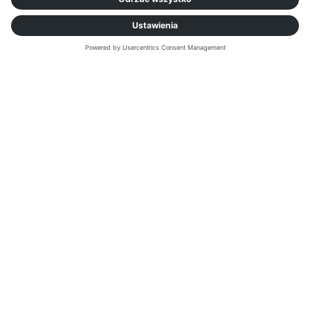
Zarezerwuj bezpłatną sesję
demonstracyjną na żywo, aby
zobaczyć nasze innowacyjne
rozwiązania w akcji.
ZAMÓW PREZENTACJĘ