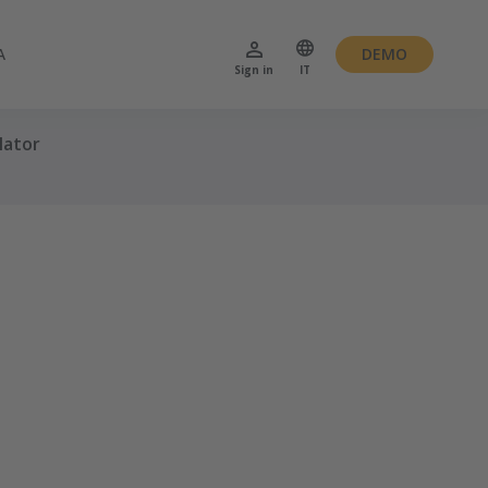
A
DEMO
Sign in
IT
lator