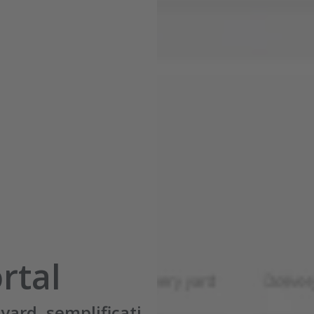
rtal
yard, semplificati