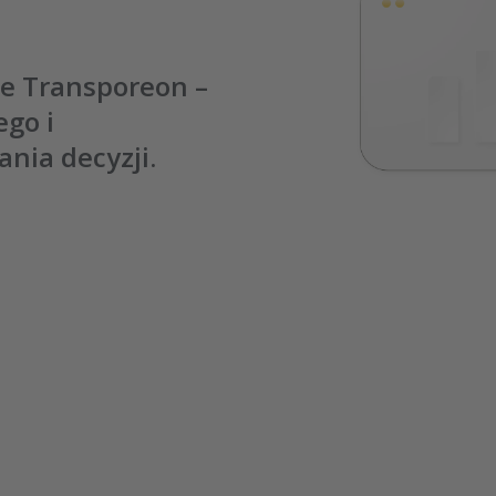
ne Transporeon –
ego i
nia decyzji.