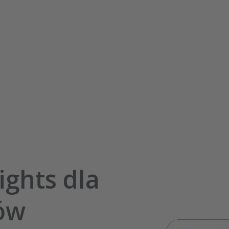
ights dla
ów