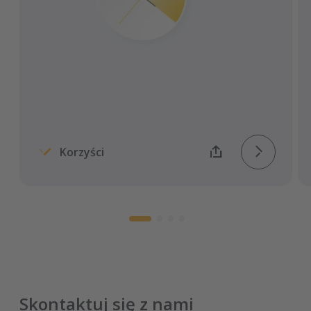
uzgodnionym czasie, co zapobiega
kolejkom
Skrócenie czasu załadunku nawet o 60
minut
Terminy załadunku i rozładunku można
precyzyjnie dopasować.
Korzyści
Skontaktuj się z nami