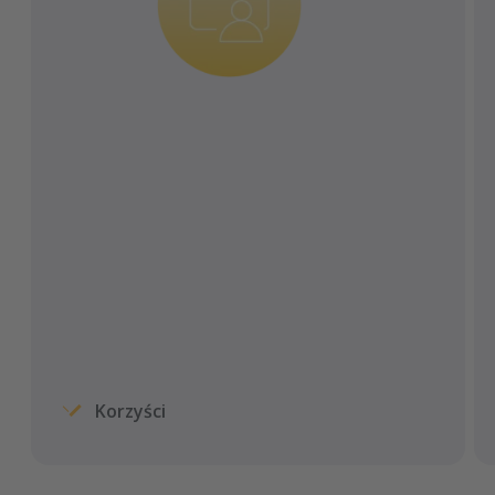
W pełni cyfrowa rejestracja działa
autonomicznie, oszczędzając koszty
recepcji i skracając czas oczekiwania.W
pełni cyfrowa rejestracja działa
autonomicznie, oszczędzając na kosztach
recepcji i skracając czas oczekiwania.
Korzyści