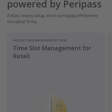
powered by Peripass
Zobacz więcej usług, które pomagają efektywnie
zarządzać firmą.
DOCK & YARD MANAGEMENT HUB
Time Slot Management for
Retail
Zwiększenie wydajności przeładunku
nawet o 20%
Skrócenie czasu oczekiwania kierowców
nawet o 40%
Pojazdy ciężarowe docierają na rampę w