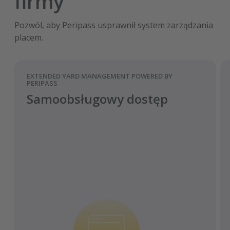
firmy
Pozwól, aby Peripass usprawnił system zarządzania
placem.
EXTENDED YARD MANAGEMENT POWERED BY
PERIPASS
Samoobsługowy dostęp
Redukcja nakładu pracy ręcznej dzięki
cyfryzacji procesu rejestracji.
Znacznie lepszy przegląd użytkowników
na stronie.
Przyspieszenie procesów rejestracji.