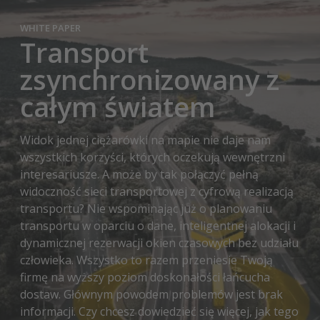
WHITE PAPER
Transport
zsynchronizowany z
całym światem
Widok jednej ciężarówki na mapie nie daje nam
wszystkich korzyści, których oczekują wewnętrzni
interesariusze. A może by tak połączyć pełną
widoczność sieci transportowej z cyfrową realizacją
transportu? Nie wspominając już o planowaniu
transportu w oparciu o dane, inteligentnej alokacji i
dynamicznej rezerwacji okien czasowych bez udziału
człowieka. Wszystko to razem przeniesie Twoją
firmę na wyższy poziom doskonałości łańcucha
dostaw. Głównym powodem problemów jest brak
informacji. Czy chcesz dowiedzieć się więcej, jak tego