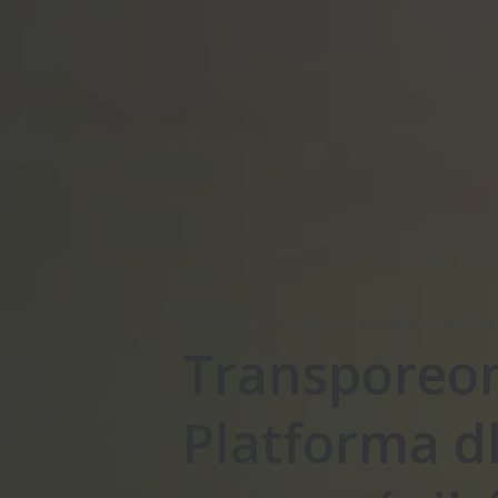
ZACZĄĆ JEST NIEZWYKLE ŁATWO – POKAŻEMY 
Transporeo
Platforma d