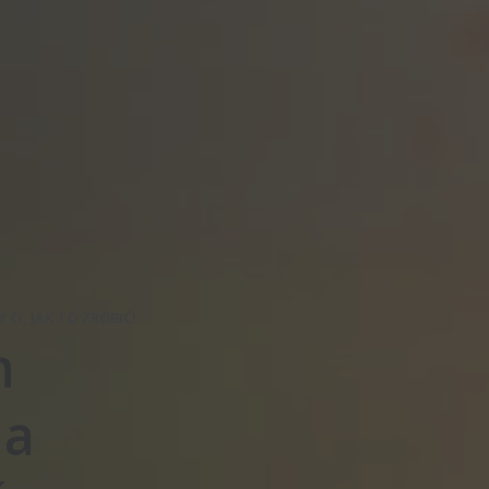
CI, JAK TO ZROBIĆ!
n
la