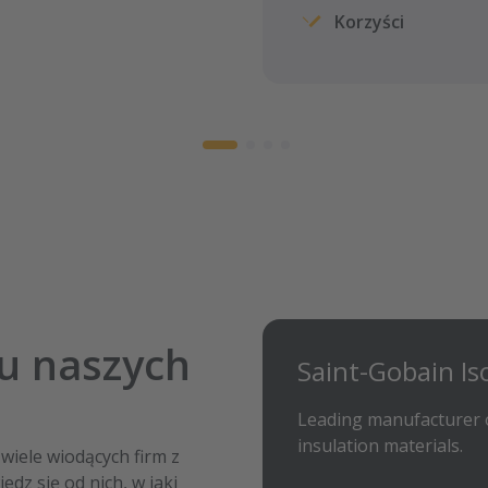
Korzyści
su naszych
Saint-Gobain Is
Knauf
Leading manufacturer 
For the last twen
has had the honor 
in logistics for Kn
insulation materials.
iele wiodących firm z
dz się od nich, w jaki