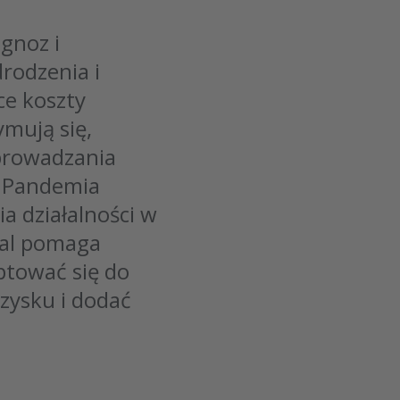
gnoz i
rodzenia i
ce koszty
ymują się,
prowadzania
 Pandemia
a działalności w
dal pomaga
ptować się do
zysku i dodać