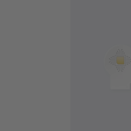
Automatyzuje proce
użyciu danych i nauk
Analizuje sposó
decyzji cenowych prze
Pozwala osi
przepustowoś
stawkach za przew
transp
W pełni zautomat
prognozowania, formu
za
Proces w pełni
konkretneg
za