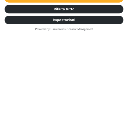
Cosa prevedono i leader del settore per il futuro dei
trasporti nel 2025.
We need your consent to load the
service "YouTube"!
We use the service of a third-party provider to embed and
provide video content. By clicking "Accept", you consent to the
data processing by YouTube. You can find out more about the