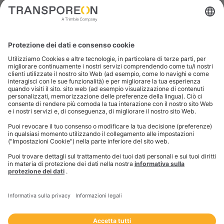
all'esecuzione, esortando le parti interessate del
settore a "smettere di parlare e iniziare ad agire"
per navigare tra le complessità e le opportunità del
2025.
Per informazioni più dettagliate, risultati del
sondaggio e testimonianze, scarica il
Transportation Pulse 2025 report in inglese. Accedi
alle intuizioni complete e ai consigli strategici che ti
aiuteranno a navigare il panorama dei trasporti nel
prossimo anno.
Leggi il report completo qui
Cosa aspettarsi dal mercato
dei trasporti nel 2025