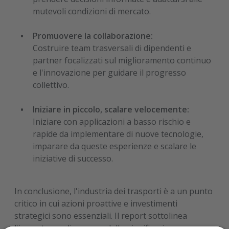
mutevoli condizioni di mercato.
Promuovere la collaborazione:
Costruire team trasversali di dipendenti e
partner focalizzati sul miglioramento continuo
e l'innovazione per guidare il progresso
collettivo.
Iniziare in piccolo, scalare velocemente:
Iniziare con applicazioni a basso rischio e
rapide da implementare di nuove tecnologie,
imparare da queste esperienze e scalare le
iniziative di successo.
In conclusione, l'industria dei trasporti è a un punto
critico in cui azioni proattive e investimenti
strategici sono essenziali. Il report sottolinea
l'importanza di passare dalla pianificazione