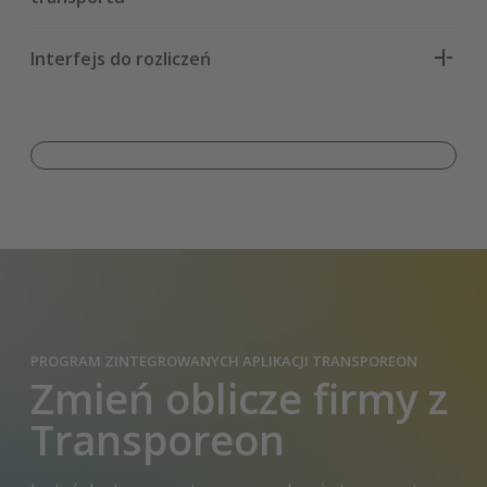
wewnętrznym.
Eksportuj edytowalne parametry transportowe z
Interfejs do rozliczeń
systemu wewnętrznego do systemu Transporeon.
Wyświetlaj listę istniejących rozliczeń i zarządzaj
nimi bezpośrednio z poziomu systemu
wewnętrznego.
PROGRAM ZINTEGROWANYCH APLIKACJI TRANSPOREON
Zmień oblicze firmy z
Transporeon