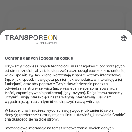
Jesteśmy bardzo zadowoleni z interfejsu
Transporeon dla przewoźników. Szczególnie
imponująca była proaktywna komunikacja
zespołu i szybkość reakcji na nasze uwagi.
Sam interfejs jest przejrzysty i przewidujemy
30-procentową redukcję ręcznego
wprowadzania danych, co z pewnością
poprawi naszą ogólną wydajność. Dla
przewoźników, którzy chcą usprawnić swoje
procesy, Transporeon jest doskonałym
rozwiązaniem.