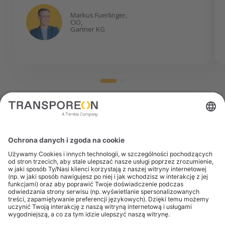
Markus Fuerlinger,
CIO,
Gartner KG
Zabezpiecz niezawodne moce
przewozowe — wtedy, gdy ich
potrzebujesz.
Publikuj przetargi, otrzymuj konkurencyjne oferty
od zweryfikowanych przewoźników i dbaj o
płynność przesyłek — bez skomplikowanych umów i