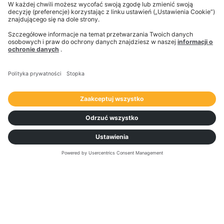
długoterminowych zobowiązań.
W sprawach technicznych i zapytaniach prosimy o
odwiedzenie naszego
Centrum Pomocy
.
Jeśli jesteś przewoźnikiem lub dostawcą usług
logistycznych ubiegającym się o dostęp do Freight
Exchange,
możesz zarejestrować się bezpośrednio
tutaj
.
Imię
*
Nazwisko
*
Służbowy adres e-mail
*