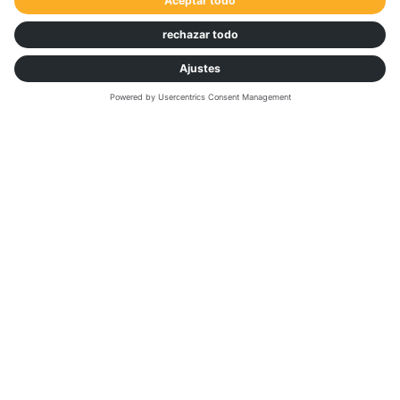
función de los datos del mercado, los envíos
históricos y el comportamiento de los
transportistas, hasta el nivel de cada transportista
individual.
Elaboración de perfil y personalización de
transportistas
Estrategias de licitación inteligentes
Optimización de la agrupación de cargas
Orquestación de ofertas en tiempo real
Análisis avanzados y KPIs ejecutivos