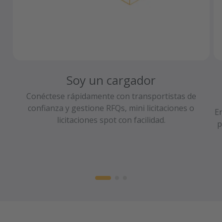
Soy un cargador
Conéctese rápidamente con transportistas de
confianza y gestione RFQs, mini licitaciones o
En
licitaciones spot con facilidad.
p