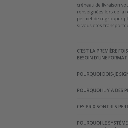
créneau de livraison vou
renseignées lors de la r
permet de regrouper pl
si vous êtes transporte
C'EST LA PREMIÈRE FOI
BESOIN D'UNE FORMAT
Transporeon est une plat
POURQUOI DOIS-JE SI
nous nous vous enverro
l'accès à une vidéo de 
Il s'agit du Contrat d
Vous avez également la
POURQUOI IL Y A DES P
RETAIL TIME SLOT MANAG
surtout lors de votre p
TIME SLOT MANAGEMENT.
Effectivement lors du pr
utilisent TRANSPOREON
CES PRIX SONT-ILS PE
standard – nos CGV qui s
d'utilisation.
frais généralement liés 
Non, ces prix ne sont p
leur société, y compr
POURQUOI LE SYSTÈME 
de transaction qui son