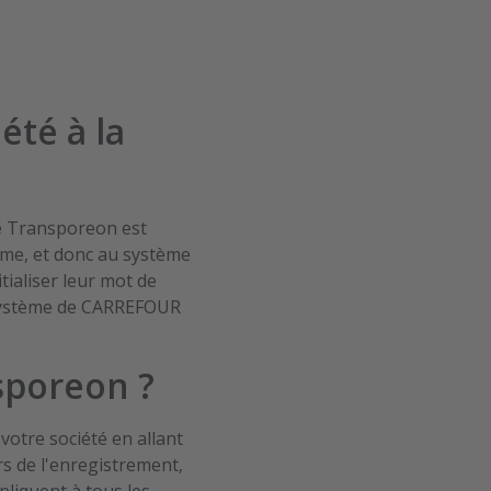
 DE / DELIVERY: 13-10-2021
s
Mans)
été à la
e Transporeon est
rme, et donc au système
tialiser leur mot de
u système de CARREFOUR
sporeon ?
otre société en allant
rs de l'enregistrement,