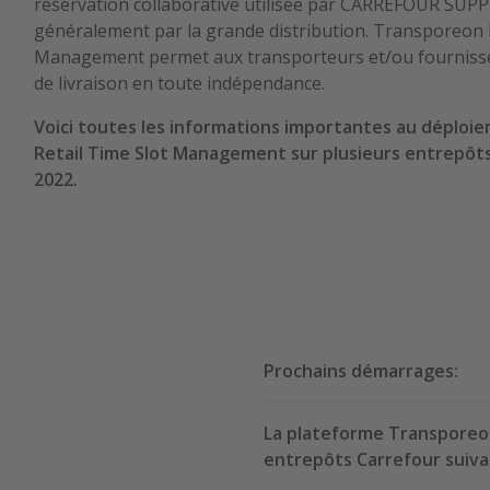
réservation collaborative utilisée par CARREFOUR SUPP
généralement par la grande distribution. Transporeon R
Management permet aux transporteurs et/ou fournisse
de livraison en toute indépendance.
Voici toutes les informations importantes au déplo
Retail Time Slot Management sur plusieurs entrepô
2022.
Prochains démarrages:
Artenay
La plateforme Transporeon
entrepôts Carrefour suiva
PRISE DE RDV / BOOKIN