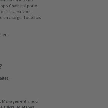
pliquent à tous les
pply Chain qui porte
u à l’avenir vous
se en charge. Toutefois
ement
is)
?
itez):
lot Management, merci
de suivre les étapes