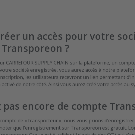
POUR LIVRAISONS À PARTIR
Allonnes Sec – Leman
Allonnes Surgelé (Le 
Attignat
Aulnay
er un accès pour votre soci
Bagé
Bourges
 Transporeon ?
Brebières
Bretigny
pour CARREFOUR SUPPLY CHAIN sur la plateforme, un compt
Carpiquet
 votre société enregistrée, vous aurez accès à notre platefo
Cestas
scription, les utilisateurs recevront un lien permettant d’ini
Cholet
a activé de notre côté. Ainsi vous aurez créé votre accès a
Colomiers
Crepy-IDF
Epaux
z pas encore de compte Tran
Grans
Grans-4-Choco
ompte de « transporteur », nous vous prions d’enregistrer v
Labenne
A noter que l’enregistrement sur Transporeon est gratuit. Lo
Laudun