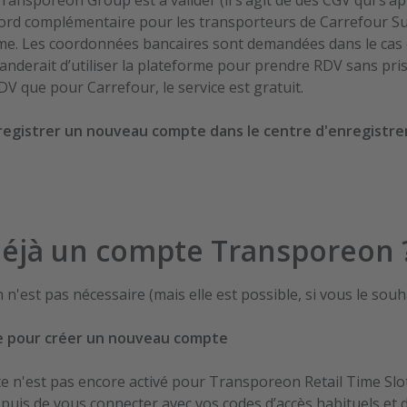
ransporeon Group est à valider (il s’agit de des CGV qui s’ap
Le Rheu
cord complémentaire pour les transporteurs de Carrefour Su
Les Arcs
ème. Les coordonnées bancaires sont demandées dans le cas o
Loire-Rhon
manderait d’utiliser la plateforme pour prendre RDV sans pri
Luneville
V que pour Carrefour, le service est gratuit.
Montsoult-IDF
Ploufragan
enregistrer un nouveau compte dans le centre d'enregistr
Presles
Saint Germain (IDF-Par
Saint Gilles
Saint Sever
Saint Vulbas
déjà un compte Transporeon 
Salon
Savigny
 n'est pas nécessaire (mais elle est possible, si vous le souha
Thuit Hébert
Trappes (IDF-Paris)
e pour créer un nouveau compte
Vendin-1
Vendin-2
te n'est pas encore activé pour Transporeon Retail Time S
nt, puis de vous connecter avec vos codes d’accès habituels et 