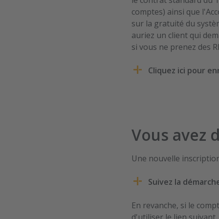
le contrat standard du T
comptes) ainsi que l'Ac
sur la gratuité du syst
auriez un client qui de
si vous ne prenez des RD
Cliquez ici pour 
Vous avez 
Une nouvelle inscription
Suivez la démarch
En revanche, si le comp
d'utiliser le lien suiva