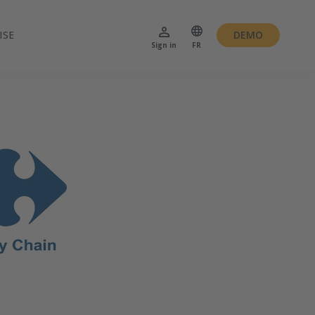
ISE
DEMO
Sign in
FR