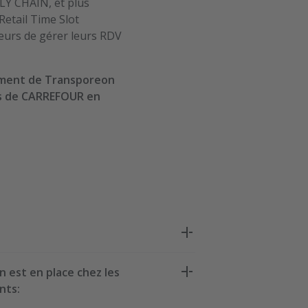
LY CHAIN, et plus
etail Time Slot
urs de gérer leurs RDV
iement de Transporeon
ts de CARREFOUR en
 est en place chez les
nts:
G START: 22-09-2021