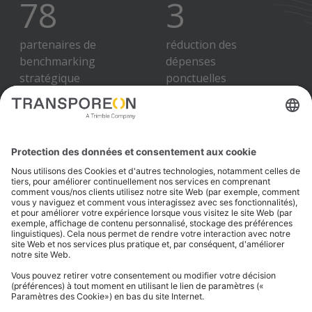
100
+
4
%
partenaires de
réduction des
benchmarking
dépenses
stratégique
ponctuelles
Ce que disent nos
clients