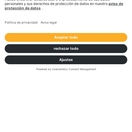
Qué hace diferente a CoPilot™ en
Europa
Los conductores no pierden
entregas porque la ruta fuera
incorrecta.
Las pierden porque la ruta terminaba en una
dirección de calle general en lugar de en la puerta
correcta. CoPilot™ con Trimble Places soluciona
este problema guiando a los conductores hasta el
punto de entrada operativamente correcto.
Las actualizaciones de mapas incrementales
mantienen el consumo de datos al mínimo,
beneficiando a las flotas que gestionan cientos
de dispositivos en varios países.