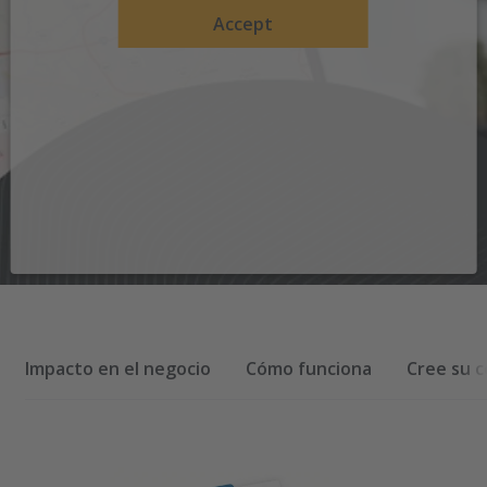
Accept
Impacto en el negocio
Cómo funciona
Cree su c