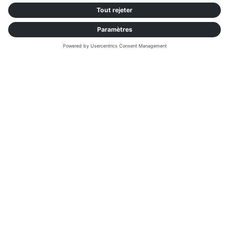
fournisseurs potentiels.
Démonstrations
: évaluation des solutions en
conditions réelles.
Grille de pondération
: un outil objectif pour
comparer les offres.
Retours d'expérience
: des témoignages
d'entreprises similaires pour valider les choix.
9. Une approche globale et
systémique
Interdépendance des maillons
: Une
gouvernance transversale et des indicateurs
partagés sont essentiels pour éviter le
transfert de contraintes entre les différents
acteurs de la chaîne.
Approche globale et flexible
:
Il est important