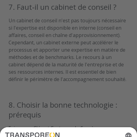
7. Faut‑il un cabinet de conseil ?
Un cabinet de conseil n'est pas toujours nécessaire
si l'expertise est disponible en interne (conseil en
affaires, conseil en chaîne d'approvisionnement).
Cependant, un cabinet externe peut accélérer le
processus et apporter une expertise en matière de
méthodes et de benchmarks. Le recours à un
cabinet dépend de la maturité de l'entreprise et de
ses ressources internes. Il est essentiel de bien
définir le périmètre de l'accompagnement souhaité.
8. Choisir la bonne technologie :
prérequis
Exigences Clés et Facteurs de Succès