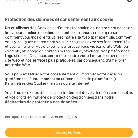
Cas d'usage précis
: des scénarios
d'application clairs et bien définis.
Qualité des données
: l'exactitude et la fiabilité
des informations.
Intégrations
: la compatibilité et la fluidité des
échanges via API/EDI.
Scalabilité cloud
: la capacité du système à
évoluer avec les besoins.
Retour sur investissement (ROI)
: la
justification économique et les bénéfices
attendus.
Expérience utilisateur (UX)
: une interface
intuitive et facilitant l'adoption.
Processus de Sélection et d'Évaluation
Définition des besoins
: élaboration d'un
cahier des charges (CDC) détaillé.
Short-list des acteurs
: présélection des